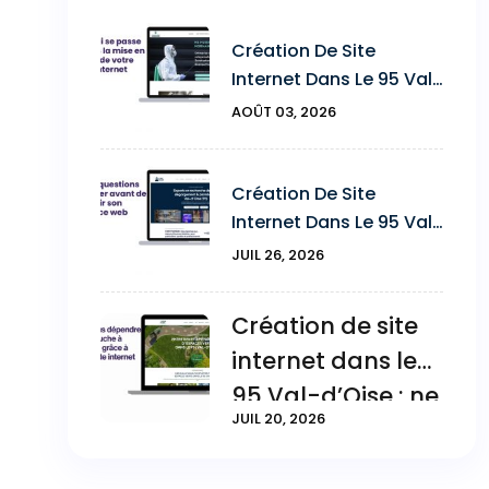
Création De Site
Internet Dans Le 95 Val-
D’Oise : Ce Qui Se Passe
AOÛT 03, 2026
Après La Mise En Ligne
De Votre Site
Création De Site
Internet Dans Le 95 Val-
D’Oise : Les 7 Questions
JUIL 26, 2026
À Poser Avant De
Choisir Votre Agence
Création de site
Web
internet dans le
95 Val-d’Oise : ne
JUIL 20, 2026
plus dépendre
uniquement du