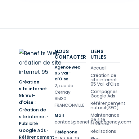
bouche-à-oreille
NOUS
LIENS
CONTACTER
UTILES
Agence web
Accueil
95 Val-
Création de
d’Oise
site internet
Création
95 Val-d’Oise
2, rue de
site internet
Campagnes
Cernay
95 Val-
Google Ads
95130
d'Oise :
Référencement
FRANCONVILLE
naturel(SEO)
Création de
Maintenance
Mail
site internet ·
de site
contact@benefitswebagency.com
Publicité
internet
Google Ads ·
Réalisations
Téléphone
Référencement
01 87 66 79
Blog