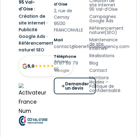
Création de
95 Val-
d’Oise
site internet
d'Oise :
95 Val-d’Oise
2, rue de
Création de
Campagnes
Cernay
Google Ads
site internet ·
95130
Référencement
Publicité
FRANCONVILLE
naturel(SEO)
Google Ads ·
Maintenance
Mail
Référencement
de site
contact@benefitswebagency.com
internet
naturel SEO
Réalisations
Téléphone
54 avis
01 87 66 79
Blog
5,0
★★★★★
65
Contact
Google
Mentions
légales –
Demander
Politique de
un devis
confidentialité