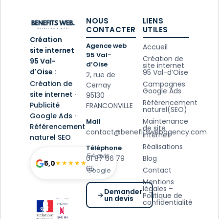
NOUS
LIENS
CONTACTER
UTILES
Création
Agence web
Accueil
site internet
95 Val-
Création de
95 Val-
d’Oise
site internet
d'Oise :
95 Val-d’Oise
2, rue de
Création de
Campagnes
Cernay
Google Ads
site internet ·
95130
Référencement
Publicité
FRANCONVILLE
naturel(SEO)
Google Ads ·
Maintenance
Mail
Référencement
de site
contact@benefitswebagency.com
internet
naturel SEO
Réalisations
Téléphone
54 avis
01 87 66 79
Blog
5,0
★★★★★
65
Contact
Google
Mentions
légales –
Demander
Politique de
un devis
confidentialité