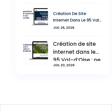
Après La Mise En Ligne
De Votre Site
Création De Site
Internet Dans Le 95 Val-
D’Oise : Les 7 Questions
JUIL 26, 2026
À Poser Avant De
Choisir Votre Agence
Création de site
Web
internet dans le
95 Val-d’Oise : ne
JUIL 20, 2026
plus dépendre
uniquement du
bouche-à-oreille