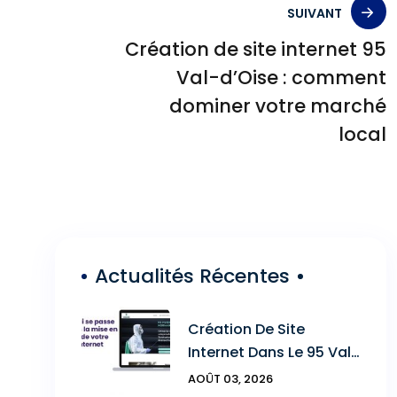
SUIVANT
Création de site internet 95
Val-d’Oise : comment
dominer votre marché
local
Actualités Récentes
Création De Site
Internet Dans Le 95 Val-
D’Oise : Ce Qui Se Passe
AOÛT 03, 2026